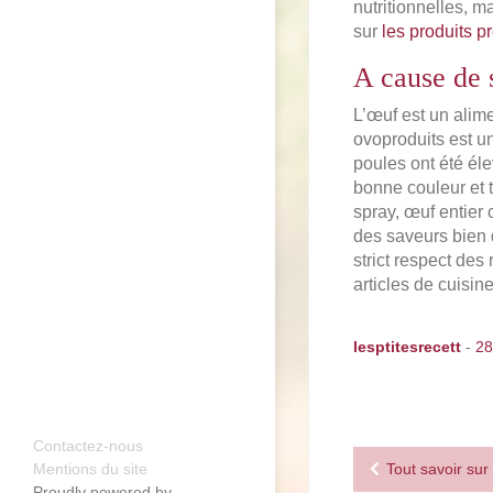
nutritionnelles, 
sur
les produits p
A cause de 
L’œuf est un alime
ovoproduits est u
poules ont été éle
bonne couleur et t
spray, œuf entier 
des saveurs bien d
strict respect des
articles de cuisin
lesptitesrecett
-
28
Contactez-nous
Navigation
Mentions du site
Tout savoir sur
Proudly powered by