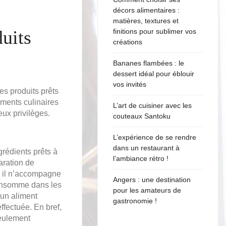
décors alimentaires :
matières, textures et
duits
finitions pour sublimer vos
créations
Bananes flambées : le
dessert idéal pour éblouir
vos invités
es produits prêts
liments culinaires
L’art de cuisiner avec les
eux privilèges.
couteaux Santoku
L’expérience de se rendre
dans un restaurant à
grédients prêts à
l’ambiance rétro !
aration de
t, il n’accompagne
Angers : une destination
consomme dans les
pour les amateurs de
 un aliment
gastronomie !
ffectuée. En bref,
seulement