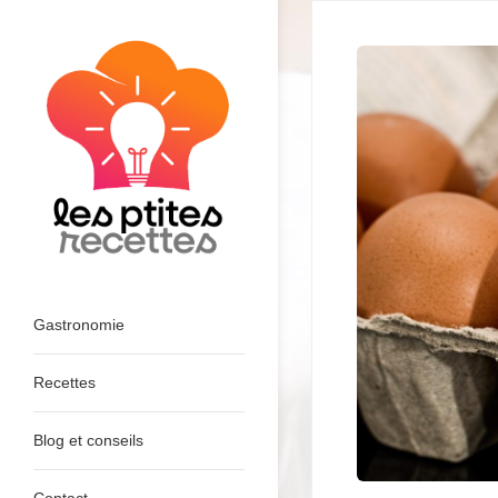
Skip
to
content
Les Ptites Recettes Faciles et
Rapides : Le Blog
Gastronomie
Recettes
Blog et conseils
Contact