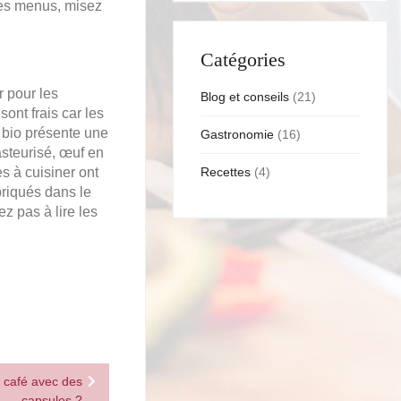
tres menus, misez
Catégories
r pour les
Blog et conseils
(21)
sont frais car les
s bio présente une
Gastronomie
(16)
asteurisé, œuf en
s à cuisiner ont
Recettes
(4)
briqués dans le
ez pas à lire les
 café avec des
capsules ?