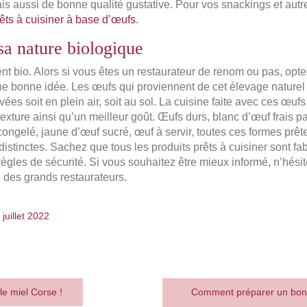
mais aussi de bonne qualité gustative. Pour vos snackings et au
rêts à cuisiner à base d’œufs
.
sa nature biologique
nt bio. Alors si vous êtes un restaurateur de renom ou pas, opte
ne bonne idée. Les œufs qui proviennent de cet élevage
naturel 
vées soit en plein air, soit au sol. La cuisine faite avec ces œuf
exture ainsi qu’un meilleur goût. Œufs durs, blanc d’œuf frais p
congelé, jaune d’œuf sucré, œuf à servir, toutes ces formes prête
istinctes. Sachez que tous les produits prêts à cuisiner sont fa
 règles de sécurité. Si vous souhaitez être mieux informé, n’hésit
e des grands restaurateurs.
 juillet 2022
 le miel Corse !
Comment préparer un bon