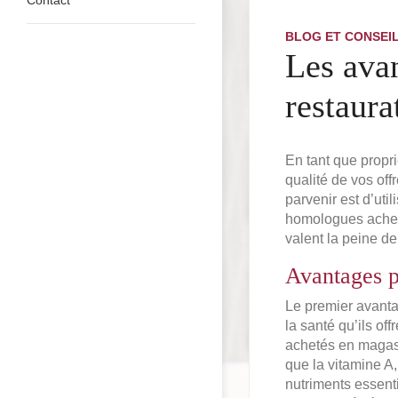
BLOG ET CONSEI
Les avan
restaura
En tant que propri
qualité de vos off
parvenir est d’uti
homologues acheté
valent la peine de
Avantages p
Le premier avantag
la santé qu’ils of
achetés en magasi
que la vitamine A,
nutriments essent