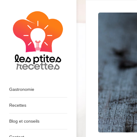
Skip
to
content
Les Ptites Recettes Faciles et
Rapides : Le Blog
Gastronomie
Recettes
Blog et conseils
Contact