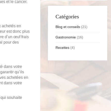
es et le cancer.
Catégories
ux achetés en
Blog et conseils
(21)
veur est donc plus
ure d’un œuf frais
Gastronomie
(16)
al pour des
Recettes
(4)
ité dans votre
arantir qu’ils
tives achetées en
nt dans votre
 qui souhaite