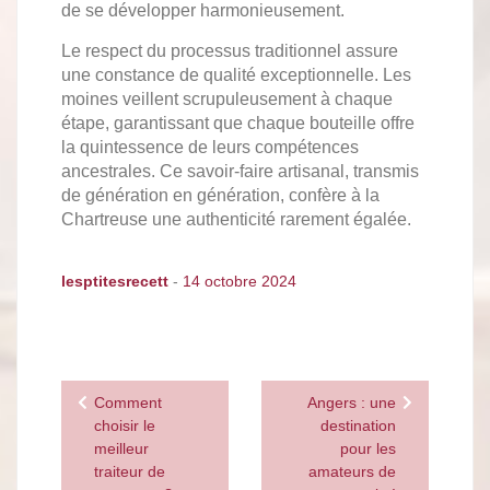
de se développer harmonieusement.
Le respect du processus traditionnel assure
une constance de qualité exceptionnelle. Les
moines veillent scrupuleusement à chaque
étape, garantissant que chaque bouteille offre
la quintessence de leurs compétences
ancestrales. Ce savoir-faire artisanal, transmis
de génération en génération, confère à la
Chartreuse une authenticité rarement égalée.
lesptitesrecett
-
14 octobre 2024
Navigation
Comment
Angers : une
de
choisir le
destination
meilleur
pour les
l’article
traiteur de
amateurs de